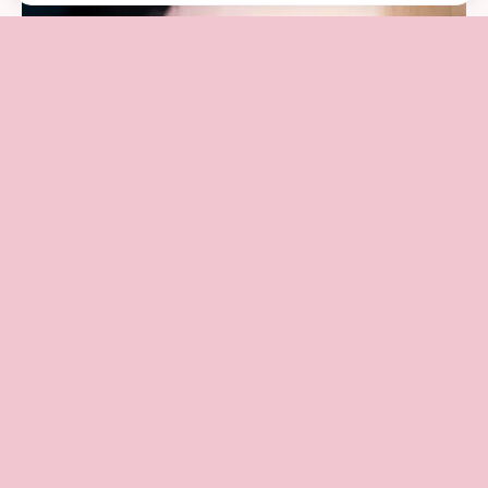
DESIGN, REPARATION &
DIVERSE
Design på negle afhænger af sværhedsgrad
fra 100 kr.
Sten pr. stk
fra 5 kr.
Vi giver mængderabat